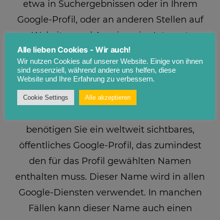
etwa in Suchergebnissen oder in Ihrem
Google-Profil, oder an anderen Stellen auf
Websites und Anzeigen im Internet
Alle lieben Cookies - Wir auch!
eingeblendet werden.
Wir nutzen Cookies auf unserer Website. Einige von ihnen
Google zeichnet Informationen über Ihre +1-
sind essenziell, während andere uns helfen, diese
Website und Ihre Erfahrung zu verbessern.
Aktivitäten auf, um die Google-Dienste für
Sie und andere zu verbessern. Um die
Cookie Settings
Alle akzeptieren
Google+-Schaltfläche verwenden zu können,
benötigen Sie ein weltweit sichtbares,
öffentliches Google-Profil, das zumindest
den für das Profil gewählten Namen
enthalten muss. Dieser Name wird in allen
Google-Diensten verwendet. In manchen
Fällen kann dieser Name auch einen